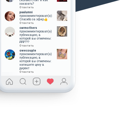
сколько стоит и как
заказать?
Ответить
paalumni
прокомментировал(а):
Спасибо за эфир👍
Ответить
carmothers
прокомментировал(а)
публикацию, в
которой вы отмечены:
₽₽₽???
Ответить
owecouple
прокомментировал(а)
публикацию, в
которой вы отмечены:
напишите цену в
директ
Ответить