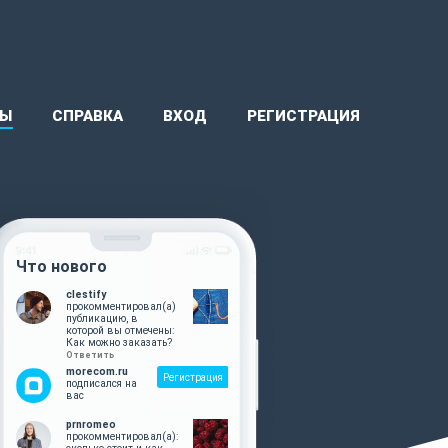
ВЫ
СПРАВКА
ВХОД
РЕГИСТРАЦИЯ
Что нового
clestify
прокомментировал(а)
публикацию, в
которой вы отмечены:
Как можно заказать?
Ответить
morecom.ru
Регистрация
подписался на
вас
prnromeo
прокомментировал(а):